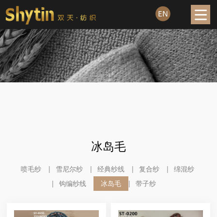
冰岛毛
喷毛纱
雪尼尔纱
经典纱线
复合纱
绵混纱
钩编纱线
冰岛毛
带子纱